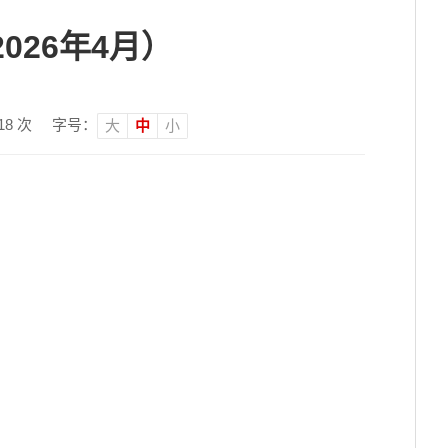
26年4月）
18
次
字号：
大
中
小