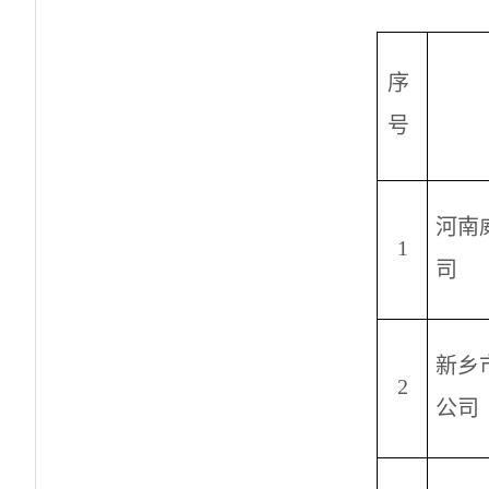
序
号
河南
1
司
新乡
2
公司