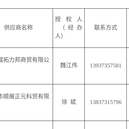
授权人
供应商名称
（经办
联系方式
人）
威拓力邦商贸有限公
魏江伟
13937357581
市顺展正元科贸有限
徐
斌
13837315796