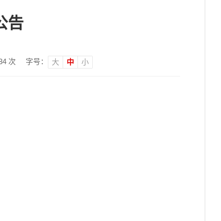
公告
34
次
字号：
大
中
小