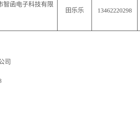
市智函电子科技有限
田乐乐
13462220298
公司
8