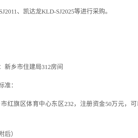
SJ2011、凯达龙KLD-SJ2025等
进行采购。
地点：新乡市住建局312房间
标准：
乡市
红旗区体育中心东区
232
，注册资金
50万
元，可
附后）