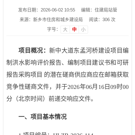
发布日期：2026-06-02 10:55
编辑：住建局站管
来源：新乡市住房和城乡建设局
阅读：
306
次
字号：
大
中
小
项目概况
：
新中大道东孟河桥建设项目编
制洪水影响评价报告、编制项目建议书和可研
报告采购项目
的潜在
磋商供应商
应在
邮箱
获取
竞争性磋商文件
，并于
2026年
06
月
16
日09时00
分
（北京时间）前递交
响应
文件。
一、项目基本情况