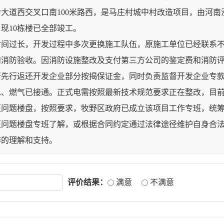
大道西交叉口南100米路西，是马庄村城中村改造项目，由河南
，现10栋楼已全部竣工。
时间过长，开发过程中多次更换施工队伍，原施工单位已经联系
和消防验收。因消防设施整改及支付第三方公司的鉴定费和消防
行先行返还开发企业部分按揭保证金，同时负责监督开发企业专
水、燃气已接通。正式电需按照最新技术规范要求正在整改，目
区问题楼盘，按照要求，牧野区政府已成立该项目工作专班，统
区问题楼盘专班了解，或根据合同约定通过法律途径维护自身合
作的理解和支持。
评价结果：
满意
不满意