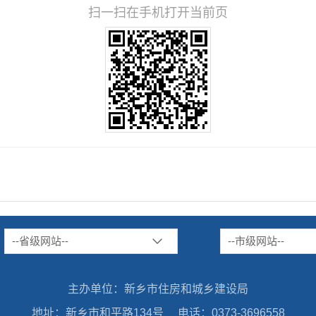
扫一扫在手机打开当前页
--省级网站--
--市级网站--
主办单位：新乡市住房和城乡建设局
地址：新乡市和平路134号
电话：0373-3696558