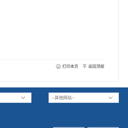
打印本页
返回顶部
--其他网站--