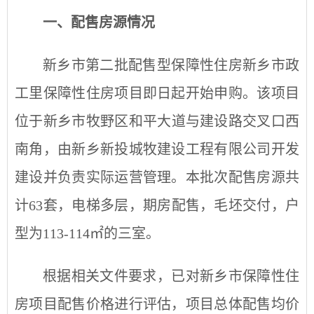
一、配售房源情况
新乡市第
二
批配售型保障性住房
新乡市政
工里保障性住房
项目即日起开始申购
。
该项目
位于新乡市
牧野区和平
大道与建设路
交叉口西
南角
，由新乡新投
城牧建设工程
有限公司开发
建设并负责实际运营管理。
本批次
配售房源共
计
63
套
，
电梯
多层
，
期
房配售，毛坯交付，户
型为
113
-1
14
㎡的三室。
根据相关文件要求，已对
新乡市保障性住
房
项目配售价格进行评估，项目总体配售均价