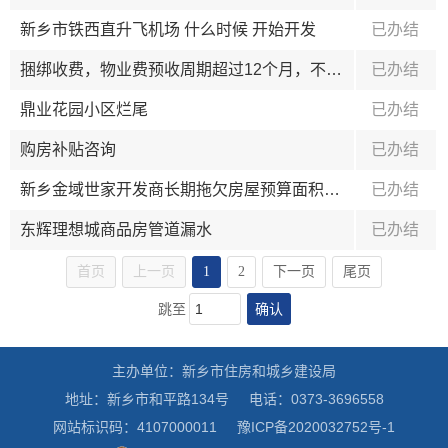
新乡市铁西直升飞机场 什么时候 开始开发
已办结
捆绑收费，物业费预收周期超过12个月，不交费不开通暖气费
已办结
鼎业花园小区烂尾
已办结
购房补贴咨询
已办结
新乡金域世家开发商长期拖欠房屋预算面积与实际面积补差款
已办结
东辉理想城商品房管道漏水
已办结
首页
上一页
1
2
下一页
尾页
确认
跳至
主办单位：新乡市住房和城乡建设局
地址：新乡市和平路134号
电话：0373-3696558
网站标识码：4107000011
豫ICP备2020032752号-1