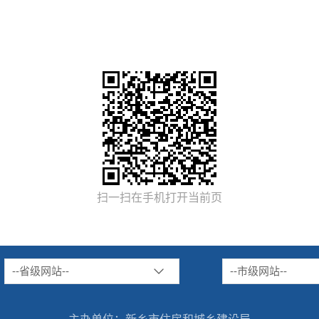
扫一扫在手机打开当前页
--省级网站--
--市级网站--